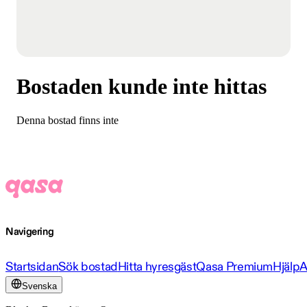
Bostaden kunde inte hittas
Denna bostad finns inte
Navigering
Startsidan
Sök bostad
Hitta hyresgäst
Qasa Premium
Hjälp
A
Svenska