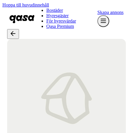
Hoppa till huvudinnehåll
Bostäder
Skapa annons
Hyresgäster
För hyresvärdar
Qasa Premium