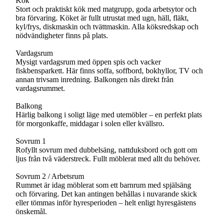
Kök
Stort och praktiskt kök med matgrupp, goda arbetsytor och
bra förvaring. Köket är fullt utrustat med ugn, häll, fläkt,
kyl/frys, diskmaskin och tvättmaskin. Alla köksredskap och
nödvändigheter finns på plats.
Vardagsrum
Mysigt vardagsrum med öppen spis och vacker
fiskbensparkett. Här finns soffa, soffbord, bokhyllor, TV och
annan trivsam inredning. Balkongen nås direkt från
vardagsrummet.
Balkong
Härlig balkong i soligt läge med utemöbler – en perfekt plats
för morgonkaffe, middagar i solen eller kvällsro.
Sovrum 1
Rofyllt sovrum med dubbelsäng, nattduksbord och gott om
ljus från två väderstreck. Fullt möblerat med allt du behöver.
Sovrum 2 / Arbetsrum
Rummet är idag möblerat som ett barnrum med spjälsäng
och förvaring. Det kan antingen behållas i nuvarande skick
eller tömmas inför hyresperioden – helt enligt hyresgästens
önskemål.