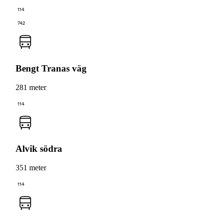
114
742
Bengt Tranas väg
281 meter
114
Alvik södra
351 meter
114