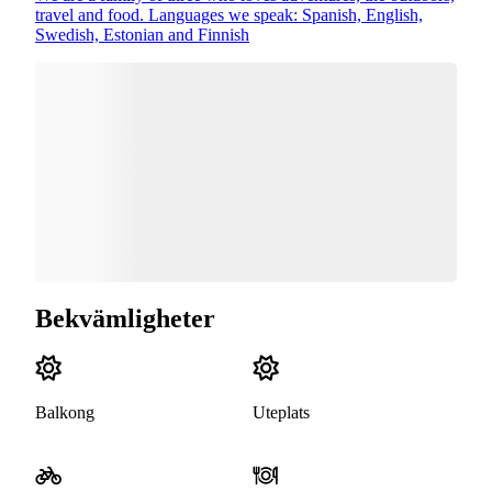
travel and food. Languages we speak: Spanish, English,
Swedish, Estonian and Finnish
Bekvämligheter
Balkong
Uteplats