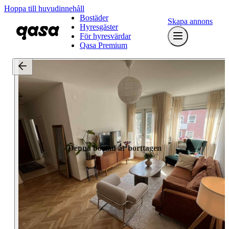
Hoppa till huvudinnehåll
Bostäder
Skapa annons
Hyresgäster
För hyresvärdar
Qasa Premium
Denna bostad är borttagen