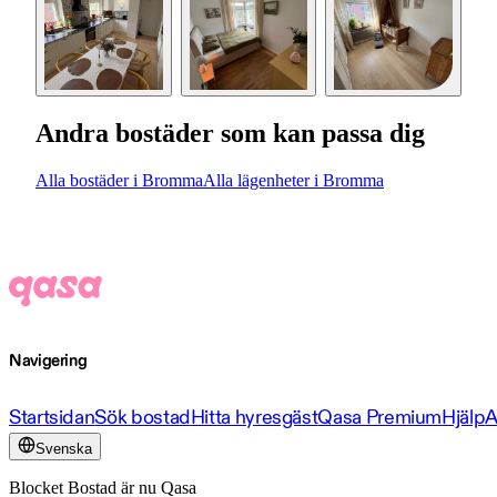
Andra bostäder som kan passa dig
Alla bostäder i Bromma
Alla lägenheter i Bromma
Navigering
Startsidan
Sök bostad
Hitta hyresgäst
Qasa Premium
Hjälp
A
Svenska
Blocket Bostad är nu Qasa