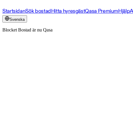
Startsidan
Sök bostad
Hitta hyresgäst
Qasa Premium
Hjälp
A
Svenska
Blocket Bostad är nu Qasa