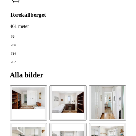
Torekällberget
461 meter
751
756
784
787
Alla bilder