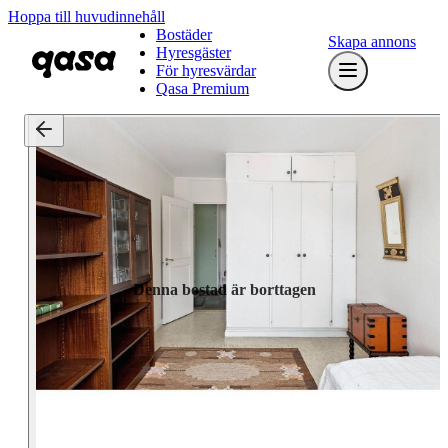
Hoppa till huvudinnehåll
Bostäder
Skapa annons
Hyresgäster
För hyresvärdar
Qasa Premium
Denna bostad är borttagen