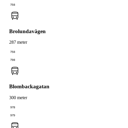
758
Brolundavägen
287 meter
758
798
Blombackagatan
300 meter
978
979