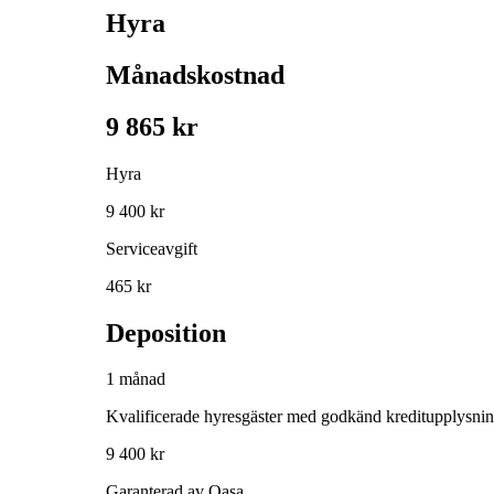
Hyra
Månadskostnad
9 865 kr
Hyra
9 400 kr
Serviceavgift
465 kr
Deposition
1 månad
Kvalificerade hyresgäster med godkänd kreditupplysni
9 400 kr
Garanterad av Qasa