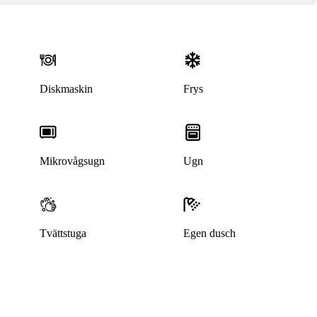
Diskmaskin
Frys
Mikrovågsugn
Ugn
Tvättstuga
Egen dusch