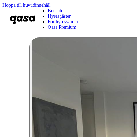
Hoppa till huvudinnehåll
Bostäder
Hyresgäster
För hyresvärdar
Qasa Premium