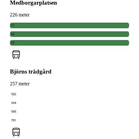
Medborgarplatsen
226 meter
17
18
19
Björns trädgård
257 meter
193
194
195
791