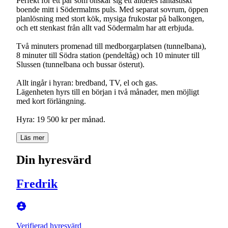
Perfekt för ett par som önskar sig ett alldeles fantastiskt
boende mitt i Södermalms puls. Med separat sovrum, öppen
planlösning med stort kök, mysiga frukostar på balkongen,
och ett stenkast från allt vad Södermalm har att erbjuda.
Två minuters promenad till medborgarplatsen (tunnelbana),
8 minuter till Södra station (pendeltåg) och 10 minuter till
Slussen (tunnelbana och bussar österut).
Allt ingår i hyran: bredband, TV, el och gas.
Lägenheten hyrs till en början i två månader, men möjligt
med kort förlängning.
Läs mer
Din hyresvärd
Fredrik
Verifierad hyresvärd