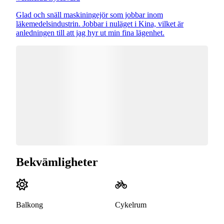
Glad och snäll maskiningejör som jobbar inom
läkemedelsindustrin. Jobbar i nuläget i Kina, vilket är
anledningen till att jag hyr ut min fina lägenhet.
Bekvämligheter
Balkong
Cykelrum