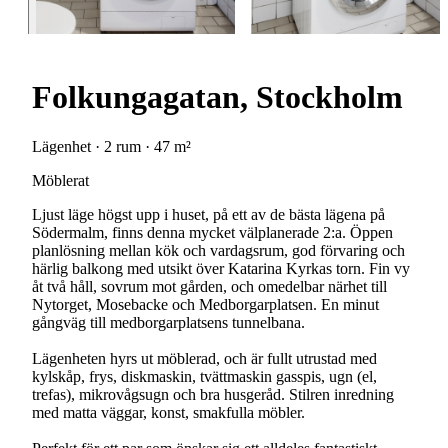
Folkungagatan, Stockholm
Lägenhet · 2 rum · 47 m²
Möblerat
Ljust läge högst upp i huset, på ett av de bästa lägena på
Södermalm, finns denna mycket välplanerade 2:a. Öppen
planlösning mellan kök och vardagsrum, god förvaring och
härlig balkong med utsikt över Katarina Kyrkas torn. Fin vy
åt två håll, sovrum mot gården, och omedelbar närhet till
Nytorget, Mosebacke och Medborgarplatsen. En minut
gångväg till medborgarplatsens tunnelbana.
Lägenheten hyrs ut möblerad, och är fullt utrustad med
kylskåp, frys, diskmaskin, tvättmaskin gasspis, ugn (el,
trefas), mikrovågsugn och bra husgeråd. Stilren inredning
med matta väggar, konst, smakfulla möbler.