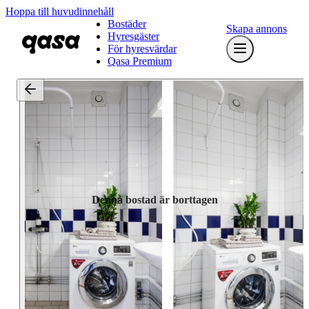
Hoppa till huvudinnehåll
Bostäder
Skapa annons
Hyresgäster
För hyresvärdar
Qasa Premium
Denna bostad är borttagen