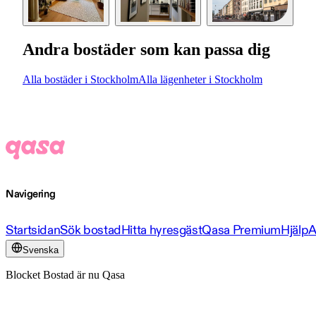
Andra bostäder som kan passa dig
Alla bostäder i Stockholm
Alla lägenheter i Stockholm
Navigering
Startsidan
Sök bostad
Hitta hyresgäst
Qasa Premium
Hjälp
A
Svenska
Blocket Bostad är nu Qasa