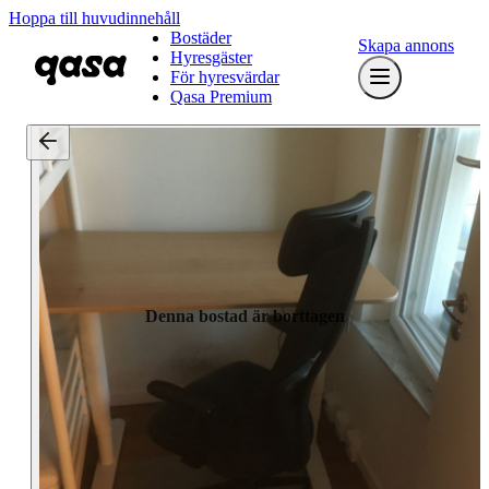
Hoppa till huvudinnehåll
Bostäder
Skapa annons
Hyresgäster
För hyresvärdar
Qasa Premium
Denna bostad är borttagen