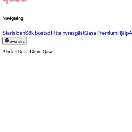
Navigering
Startsidan
Sök bostad
Hitta hyresgäst
Qasa Premium
Hjälp
A
Svenska
Blocket Bostad är nu Qasa