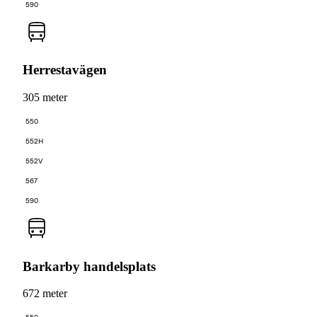
590
Herrestavägen
305 meter
550
552H
552V
567
590
Barkarby handelsplats
672 meter