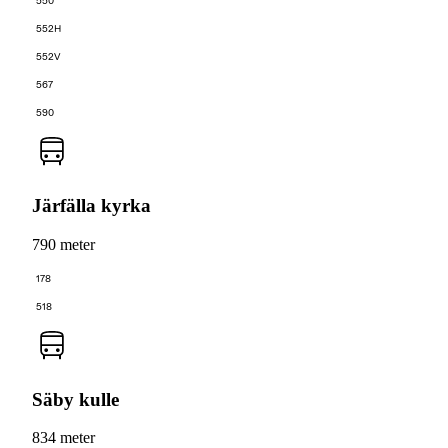
550
552H
552V
567
590
Järfälla kyrka
790 meter
178
518
Säby kulle
834 meter