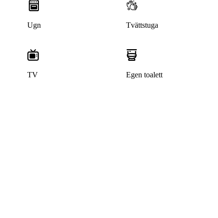
Ugn
Tvättstuga
TV
Egen toalett
Denna bostad är borttagen