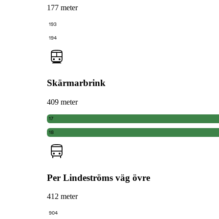
177 meter
193
194
Skärmarbrink
409 meter
17
18
Per Lindeströms väg övre
412 meter
904