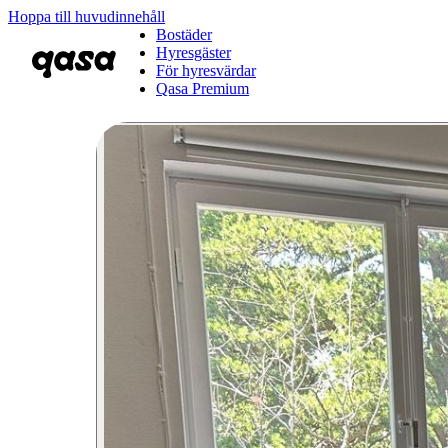
Hoppa till huvudinnehåll
Bostäder
Hyresgäster
För hyresvärdar
Qasa Premium