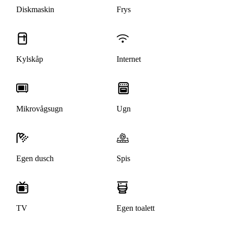
Diskmaskin
Frys
Kylskåp
Internet
Mikrovågsugn
Ugn
Egen dusch
Spis
TV
Egen toalett