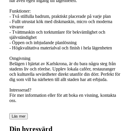
har även egen ingång till lägenheten.
Funktioner:
- Två stilfulla badrum, praktiskt placerade på varje plan
- Fullt utrustat kök med diskmaskin, micro och moderna
vitvaror
- Tvättmaskin och torktumlare för bekvämlighet och
självständighet
- Öppen och inbjudande planlösning
- Högkvalitativa materialval och finish i hela lägenheten
Omgivning
Belägen i hjärtat av Karlskrona, är du bara några steg från
stadens liv och rörelse. Upplev lokala caféer, restauranger
och kulturella sevärdheter direkt utanför din dörr. Perfekt för
dig som vill ha närheten till allt staden har att erbjuda.
Intresserad?
För mer information eller för att boka en visning, kontakta
oss.
Läs mer
Din hyresvärd