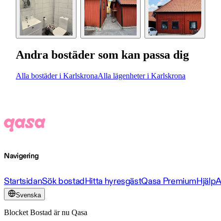
Andra bostäder som kan passa dig
Alla bostäder i Karlskrona
Alla lägenheter i Karlskrona
Navigering
Startsidan
Sök bostad
Hitta hyresgäst
Qasa Premium
Hjälp
A
Svenska
Blocket Bostad är nu Qasa