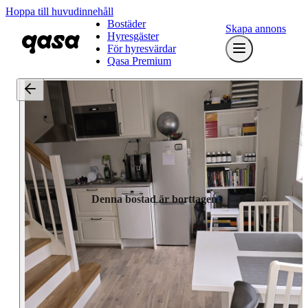
Hoppa till huvudinnehåll
Bostäder
Skapa annons
Hyresgäster
För hyresvärdar
Qasa Premium
Denna bostad är borttagen