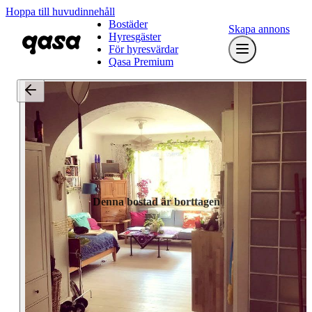
Hoppa till huvudinnehåll
Bostäder
Skapa annons
Hyresgäster
För hyresvärdar
Qasa Premium
Denna bostad är borttagen