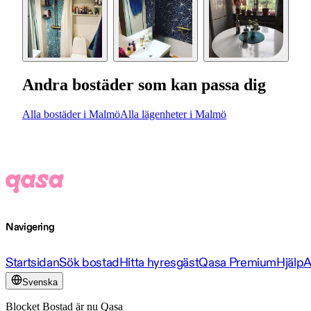
Andra bostäder som kan passa dig
Alla bostäder i Malmö
Alla lägenheter i Malmö
Navigering
Startsidan
Sök bostad
Hitta hyresgäst
Qasa Premium
Hjälp
A
Svenska
Blocket Bostad är nu Qasa