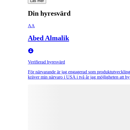
Läs mer
Din hyresvärd
AA
Abed Almalik
Verifierad hyresvärd
För närvarande är jag engagerad som produktutvecklingsi
kräver min närvaro i USA i två år jag möjligheten att hyr