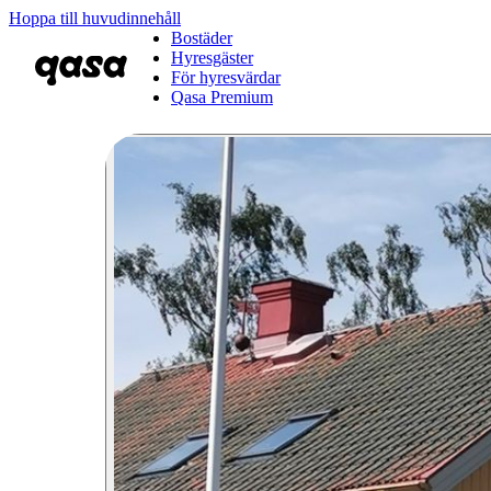
Hoppa till huvudinnehåll
Bostäder
Hyresgäster
För hyresvärdar
Qasa Premium