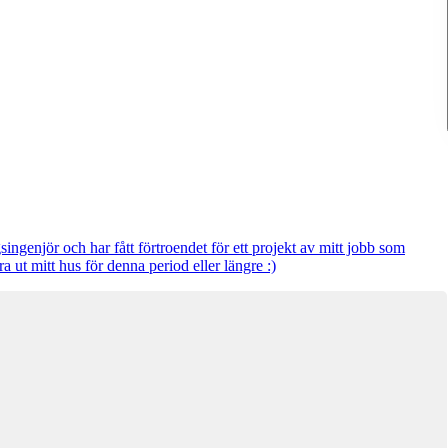
ngenjör och har fått förtroendet för ett projekt av mitt jobb som
a ut mitt hus för denna period eller längre :)