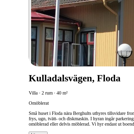
Kulladalsvägen, Floda
Villa · 2 rum · 40 m²
Omöblerat
Små huset i Floda nära Berghults uthyres tillsvidare fr
frys, ugn, tvätt- och diskmaskin. I hyran ingår parker
omöblerad eller delvis möblerad. Vi hyr endast ut boende