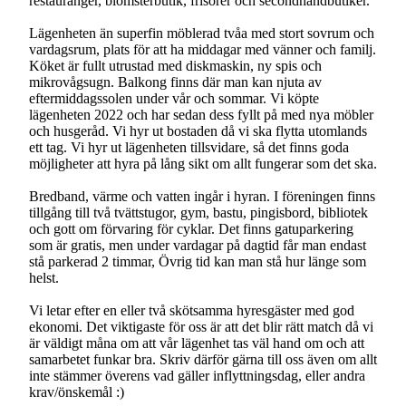
restauranger, blomsterbutik, frisörer och secondhandbutiker.
Lägenheten än superfin möblerad tvåa med stort sovrum och
vardagsrum, plats för att ha middagar med vänner och familj.
Köket är fullt utrustad med diskmaskin, ny spis och
mikrovågsugn. Balkong finns där man kan njuta av
eftermiddagssolen under vår och sommar. Vi köpte
lägenheten 2022 och har sedan dess fyllt på med nya möbler
och husgeråd. Vi hyr ut bostaden då vi ska flytta utomlands
ett tag. Vi hyr ut lägenheten tillsvidare, så det finns goda
möjligheter att hyra på lång sikt om allt fungerar som det ska.
Bredband, värme och vatten ingår i hyran. I föreningen finns
tillgång till två tvättstugor, gym, bastu, pingisbord, bibliotek
och gott om förvaring för cyklar. Det finns gatuparkering
som är gratis, men under vardagar på dagtid får man endast
stå parkerad 2 timmar, Övrig tid kan man stå hur länge som
helst.
Vi letar efter en eller två skötsamma hyresgäster med god
ekonomi. Det viktigaste för oss är att det blir rätt match då vi
är väldigt måna om att vår lägenhet tas väl hand om och att
samarbetet funkar bra. Skriv därför gärna till oss även om allt
inte stämmer överens vad gäller inflyttningsdag, eller andra
krav/önskemål :)