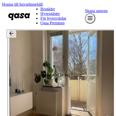
Hoppa till huvudinnehåll
Bostäder
Skapa annons
Hyresgäster
För hyresvärdar
Qasa Premium
Denna bostad är borttagen