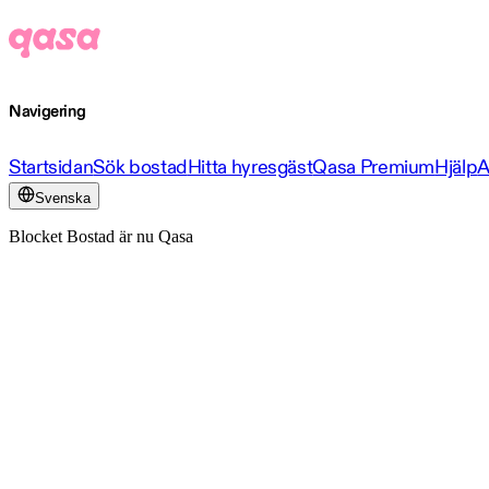
Navigering
Startsidan
Sök bostad
Hitta hyresgäst
Qasa Premium
Hjälp
A
Svenska
Blocket Bostad är nu Qasa