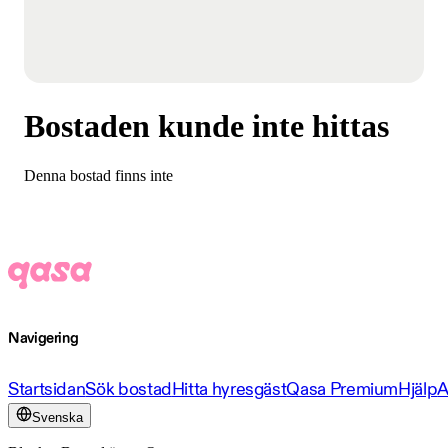
Bostaden kunde inte hittas
Denna bostad finns inte
Navigering
Startsidan
Sök bostad
Hitta hyresgäst
Qasa Premium
Hjälp
A
Svenska