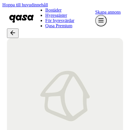
Hoppa till huvudinnehåll
Bostäder
Skapa annons
Hyresgäster
För hyresvärdar
Qasa Premium