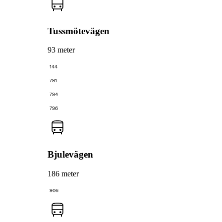
Tussmötevägen
93 meter
144
791
794
796
Bjulevägen
186 meter
906