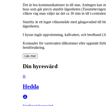
Det är bra kommunikationer in till stan. Antingen kan ma
buss som går precis utanför lägenheten (Tussmötevägen b
vilken väg man väljer tar det ca 30 min in till t-centralen
Stureby är ett lugnt villaområde med gångavstånd till b
lägenheten.
I hyran ingår uppvärmning, kallvatten, och bredband (1
Kostnader för varmvatten tillkommer efter uppmätt förb
hemförsäkring.
Läs mer
Din hyresvärd
H
Hedda
Verifierad hyresvärd