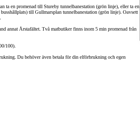
n ta en promenad till Stureby tunnelbanestation (grön linje), eller ta en
usshållplats) till Gullmarsplan tunnelbanestation (grön linje). Oavsett
.
land annat Årstafältet. Två matbutiker finns inom 5 min promenad från
00/100).
rukning. Du behöver även betala för din elförbrukning och egen