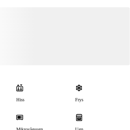
Hiss
Frys
Mikrovågsugn
Ugn