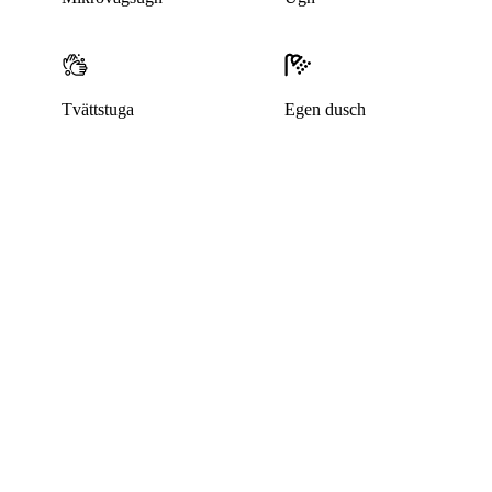
Tvättstuga
Egen dusch
Denna bostad är borttagen