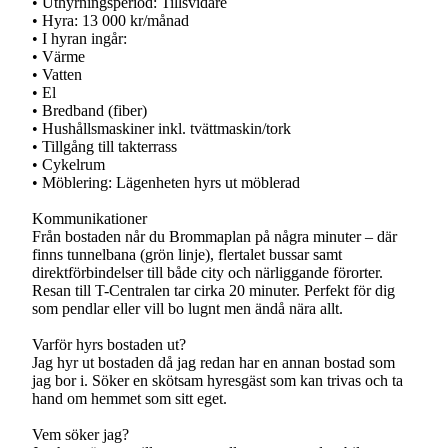
• Uthyrningsperiod: Tillsvidare
• Hyra: 13 000 kr/månad
• I hyran ingår:
• Värme
• Vatten
• El
• Bredband (fiber)
• Hushållsmaskiner inkl. tvättmaskin/tork
• Tillgång till takterrass
• Cykelrum
• Möblering: Lägenheten hyrs ut möblerad
Kommunikationer
Från bostaden når du Brommaplan på några minuter – där
finns tunnelbana (grön linje), flertalet bussar samt
direktförbindelser till både city och närliggande förorter.
Resan till T-Centralen tar cirka 20 minuter. Perfekt för dig
som pendlar eller vill bo lugnt men ändå nära allt.
Varför hyrs bostaden ut?
Jag hyr ut bostaden då jag redan har en annan bostad som
jag bor i. Söker en skötsam hyresgäst som kan trivas och ta
hand om hemmet som sitt eget.
Vem söker jag?