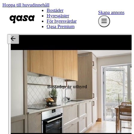
Hoppa till huvudinnehåll
Bostäder
Skapa annons
Hyresgäster
För hyresvärdar
Qasa Premium
Bostaden är uthyrd