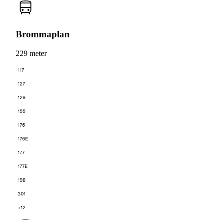
Brommaplan
229 meter
117
127
129
155
176
176E
177
177E
198
301
+12