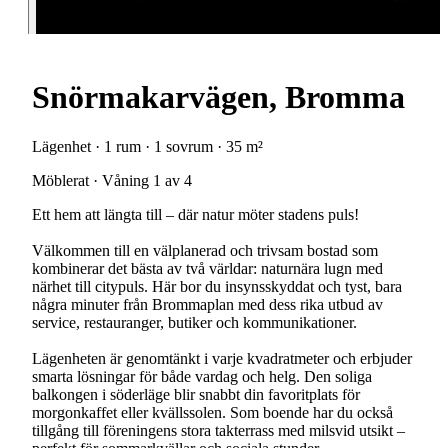
Snörmakarvägen, Bromma
Lägenhet · 1 rum · 1 sovrum · 35 m²
Möblerat · Våning 1 av 4
Ett hem att längta till – där natur möter stadens puls!
Välkommen till en välplanerad och trivsam bostad som
kombinerar det bästa av två världar: naturnära lugn med
närhet till citypuls. Här bor du insynsskyddat och tyst, bara
några minuter från Brommaplan med dess rika utbud av
service, restauranger, butiker och kommunikationer.
Lägenheten är genomtänkt i varje kvadratmeter och erbjuder
smarta lösningar för både vardag och helg. Den soliga
balkongen i söderläge blir snabbt din favoritplats för
morgonkaffet eller kvällssolen. Som boende har du också
tillgång till föreningens stora takterrass med milsvid utsikt –