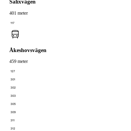
Salixvägen
401 meter
117
Åkeshovsvägen
459 meter
127
301
302
303
305
309
311
312