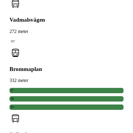
Vadmalsvägen
272 meter
117
Brommaplan
332 meter
17
18
19