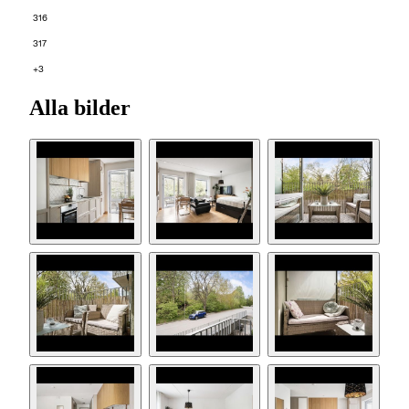
316
317
+3
Alla bilder