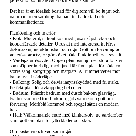
perfekt för sommarkvällar och sociala stunder.
Det här är en idealisk bostad för dig som vill bo lugnt och
naturnära men samtidigt ha nära till både stad och
kommunikationer.
Planlösning och interiör
• Kök: Modernt, stilrent kök med ljusa skåpsluckor och
kopparfärgade detaljer. Utrustat med integrerad kyl/frys,
diskmaskin, induktionshäll och ugn. Gott om förvaring och
generösa arbetsytor gör köket både funktionellt och socialt.
• Vardagsrum/sovdel: Öppen planlösning med stora fönster
som släpper in rikligt med ljus. Här finns plats för både en
större säng, soffgrupp och matplats. Allrummet vetter mot
balkongen i söderläge.
• Balkong: Solig och delvis insynsskyddad med fri utsikt.
Perfekt plats för avkoppling hela dagen.
• Badrum: Fräscht badrum med dusch bakom glasvägg,
tvättmaskin med torkfunktion, golvvärme och gott om
förvaring. Mörkblå kommod och spegel sätter en modern
ton.
• Hall: Välkomnande entré med klinkergolv, tre garderober
samt gott om plats för ytterkläder och skor.
Om bostaden och vad som ingår