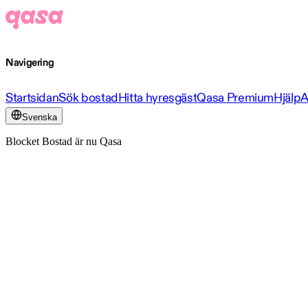
Navigering
Startsidan
Sök bostad
Hitta hyresgäst
Qasa Premium
Hjälp
A
Svenska
Blocket Bostad är nu Qasa