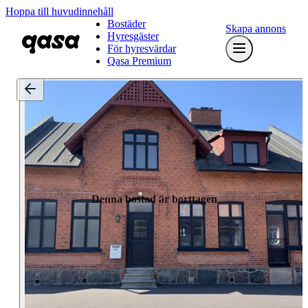
Hoppa till huvudinnehåll
Bostäder
Skapa annons
Hyresgäster
För hyresvärdar
Qasa Premium
Denna bostad är borttagen