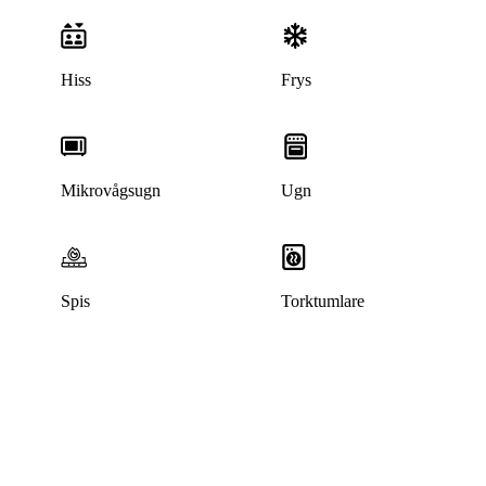
Hiss
Frys
Mikrovågsugn
Ugn
Denna bostad är borttagen
Spis
Torktumlare