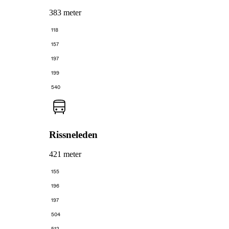
383 meter
118
157
197
199
540
Rissneleden
421 meter
155
196
197
504