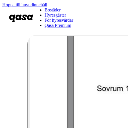
Hoppa till huvudinnehåll
Bostäder
Hyresgäster
För hyresvärdar
Qasa Premium