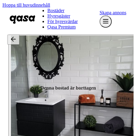
Hoppa till huvudinnehåll
Bostäder
Skapa annons
Hyresgäster
För hyresvärdar
Qasa Premium
Denna bostad är borttagen