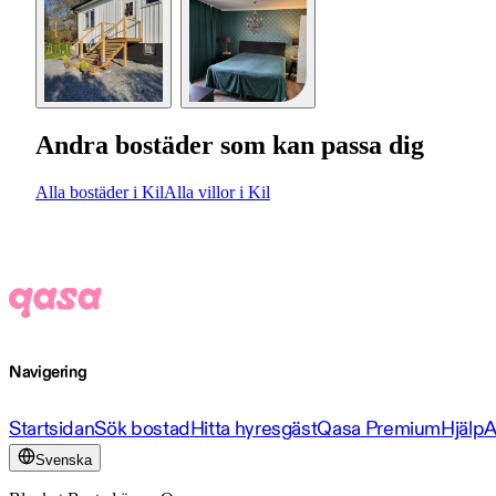
Andra bostäder som kan passa dig
Alla bostäder i Kil
Alla villor i Kil
Navigering
Startsidan
Sök bostad
Hitta hyresgäst
Qasa Premium
Hjälp
A
Svenska