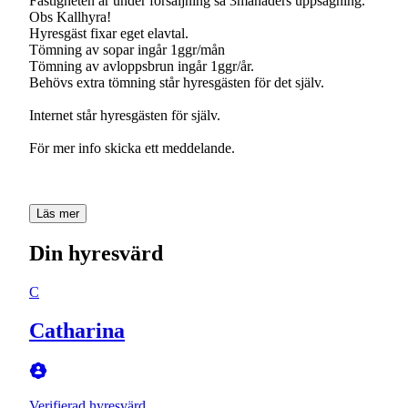
Fastigheten är under försäljning så 3månaders uppsägning.
Obs Kallhyra!
Hyresgäst fixar eget elavtal.
Tömning av sopar ingår 1ggr/mån
Tömning av avloppsbrun ingår 1ggr/år.
Behövs extra tömning står hyresgästen för det själv.
Internet står hyresgästen för själv.
För mer info skicka ett meddelande.
Läs mer
Din hyresvärd
C
Catharina
Verifierad hyresvärd