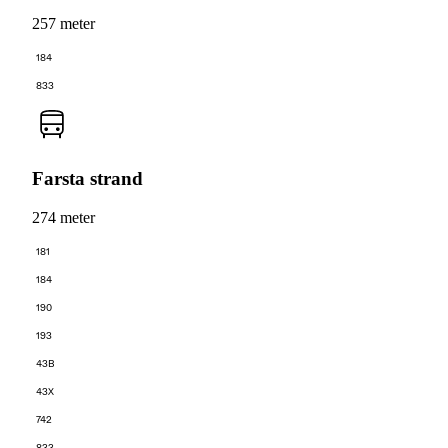
257 meter
184
833
Farsta strand
274 meter
181
184
190
193
43B
43X
742
833