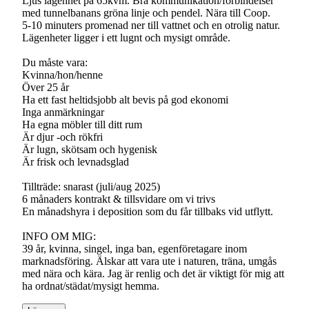
Ljus lägenhet på 65kvm. Bra kommunikation/förbindelser
med tunnelbanans gröna linje och pendel. Nära till Coop.
5-10 minuters promenad ner till vattnet och en otrolig natur.
Lägenheter ligger i ett lugnt och mysigt område.
Du måste vara:
Kvinna/hon/henne
Över 25 år
Ha ett fast heltidsjobb alt bevis på god ekonomi
Inga anmärkningar
Ha egna möbler till ditt rum
Är djur -och rökfri
Är lugn, skötsam och hygenisk
Är frisk och levnadsglad
Tillträde: snarast (juli/aug 2025)
6 månaders kontrakt & tillsvidare om vi trivs
En månadshyra i deposition som du får tillbaks vid utflytt.
INFO OM MIG:
39 år, kvinna, singel, inga ban, egenföretagare inom
marknadsföring. Älskar att vara ute i naturen, träna, umgås
med nära och kära. Jag är renlig och det är viktigt för mig att
ha ordnat/städat/mysigt hemma.