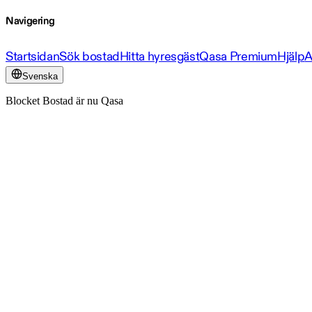
Navigering
Startsidan
Sök bostad
Hitta hyresgäst
Qasa Premium
Hjälp
A
Svenska
Blocket Bostad är nu Qasa