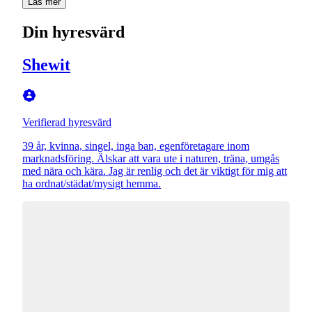
Läs mer
Din hyresvärd
Shewit
Verifierad hyresvärd
39 år, kvinna, singel, inga ban, egenföretagare inom
marknadsföring. Älskar att vara ute i naturen, träna, umgås
med nära och kära. Jag är renlig och det är viktigt för mig att
ha ordnat/städat/mysigt hemma.