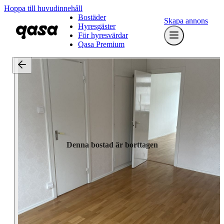
Hoppa till huvudinnehåll
Bostäder
Skapa annons
Hyresgäster
För hyresvärdar
Qasa Premium
Denna bostad är borttagen