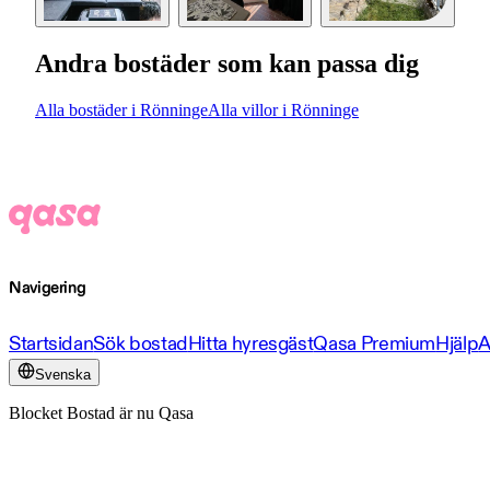
Andra bostäder som kan passa dig
Alla bostäder i Rönninge
Alla villor i Rönninge
Navigering
Startsidan
Sök bostad
Hitta hyresgäst
Qasa Premium
Hjälp
A
Svenska
Blocket Bostad är nu Qasa