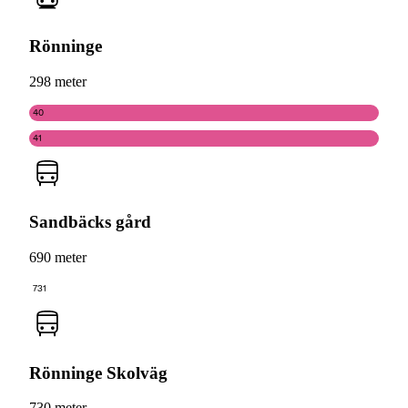
Rönninge
298 meter
40
41
Sandbäcks gård
690 meter
731
Rönninge Skolväg
730 meter