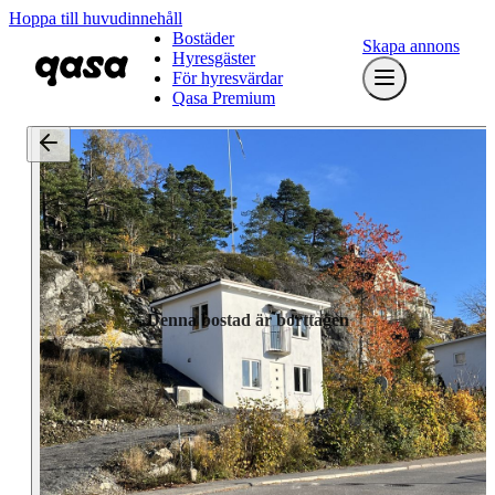
Hoppa till huvudinnehåll
Bostäder
Skapa annons
Hyresgäster
För hyresvärdar
Qasa Premium
Denna bostad är borttagen