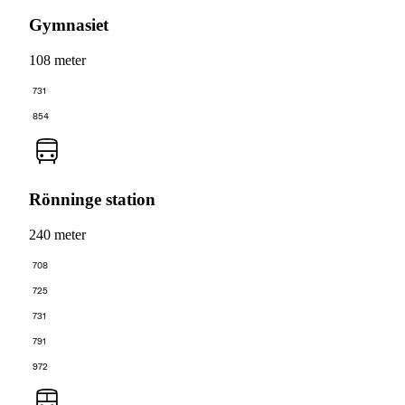
Gymnasiet
108 meter
731
854
Rönninge station
240 meter
708
725
731
791
972