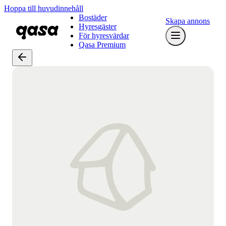
Hoppa till huvudinnehåll
Bostäder
Skapa annons
Hyresgäster
För hyresvärdar
Qasa Premium