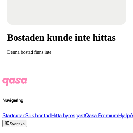
Bostaden kunde inte hittas
Denna bostad finns inte
Navigering
Startsidan
Sök bostad
Hitta hyresgäst
Qasa Premium
Hjälp
A
Svenska