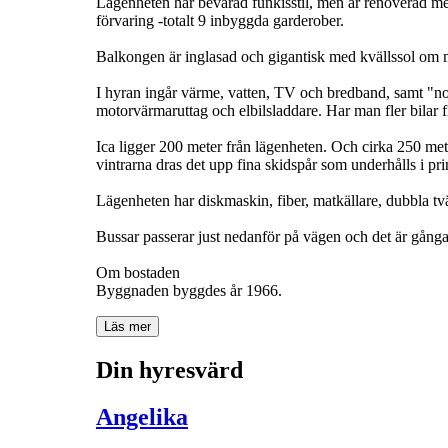
Lägenheten har bevarad funkisstil, men är renoverad m
förvaring -totalt 9 inbyggda garderober.
Balkongen är inglasad och gigantisk med kvällssol om ma
I hyran ingår värme, vatten, TV och bredband, samt "n
motorvärmaruttag och elbilsladdare. Har man fler bilar f
Ica ligger 200 meter från lägenheten. Och cirka 250 meter
vintrarna dras det upp fina skidspår som underhålls i pri
Lägenheten har diskmaskin, fiber, matkällare, dubbla tv
Bussar passerar just nedanför på vägen och det är gång
Om bostaden
Byggnaden byggdes år 1966.
Läs mer
Din hyresvärd
Angelika