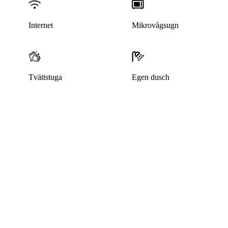
Internet
Mikrovågsugn
Tvättstuga
Egen dusch
Denna bostad är borttagen