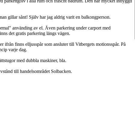
ed parkettgolv i alla rum och fräscht badrum. Den har mycket inbyggd
n gillar sånt! Själv har jag aldrig varit en balkongperson.
ormal" använding av el. Även parkering under carport med
inns det gratis parkering längs vägen.
 ifrån finns elljusspår som ansluter till Vitbergets motionsspår. På
ncip varje dag.
ättstugor med dubbla maskiner, bla.
avstånd till handelsområdet Solbacken.