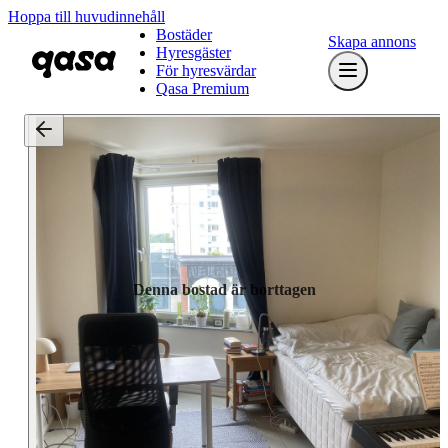
Hoppa till huvudinnehåll
Bostäder
Skapa annons
Hyresgäster
För hyresvärdar
Qasa Premium
Denna bostad är borttagen