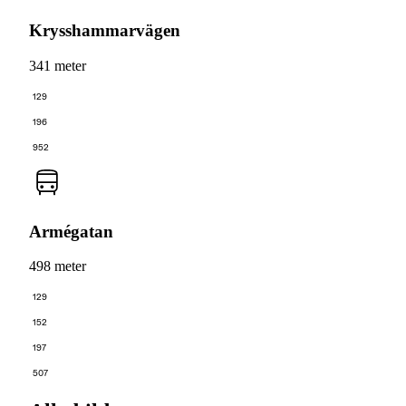
Krysshammarvägen
341 meter
129
196
952
Armégatan
498 meter
129
152
197
507