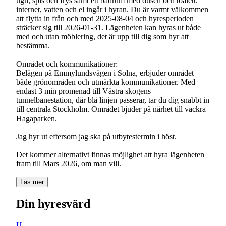
ugn, spis och frys samt ett badrum med dusch och toalett.
internet, vatten och el ingår i hyran. Du är varmt välkommen
att flytta in från och med 2025-08-04 och hyresperioden
sträcker sig till 2026-01-31. Lägenheten kan hyras ut både
med och utan möblering, det är upp till dig som hyr att
bestämma.
Området och kommunikationer:
Belägen på Emmylundsvägen i Solna, erbjuder området
både grönområden och utmärkta kommunikationer. Med
endast 3 min promenad till Västra skogens
tunnelbanestation, där blå linjen passerar, tar du dig snabbt in
till centrala Stockholm. Området bjuder på närhet till vackra
Hagaparken.
Jag hyr ut eftersom jag ska på utbytestermin i höst.
Det kommer alternativt finnas möjlighet att hyra lägenheten
fram till Mars 2026, om man vill.
Läs mer
Din hyresvärd
H