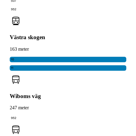
507
952
Västra skogen
163 meter
10
11
Wiboms väg
247 meter
952