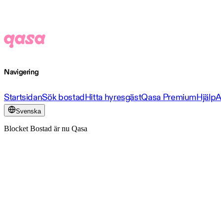
Navigering
Startsidan
Sök bostad
Hitta hyresgäst
Qasa Premium
Hjälp
A
Svenska
Blocket Bostad är nu Qasa