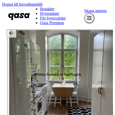
Hoppa till huvudinnehåll
Bostäder
Skapa annons
Hyresgäster
För hyresvärdar
Qasa Premium
Denna bostad är borttagen