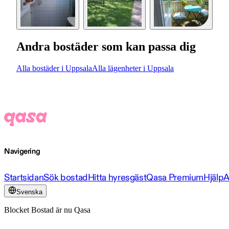
Andra bostäder som kan passa dig
Alla bostäder i Uppsala
Alla lägenheter i Uppsala
Navigering
Startsidan
Sök bostad
Hitta hyresgäst
Qasa Premium
Hjälp
A
Svenska
Blocket Bostad är nu Qasa