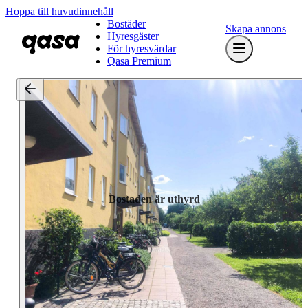
Hoppa till huvudinnehåll
Bostäder
Skapa annons
Hyresgäster
För hyresvärdar
Qasa Premium
Bostaden är uthyrd