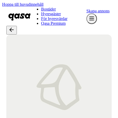
Hoppa till huvudinnehåll
Bostäder
Skapa annons
Hyresgäster
För hyresvärdar
Qasa Premium