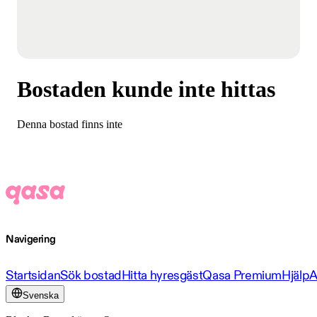
Bostaden kunde inte hittas
Denna bostad finns inte
Navigering
Startsidan
Sök bostad
Hitta hyresgäst
Qasa Premium
Hjälp
A
Svenska