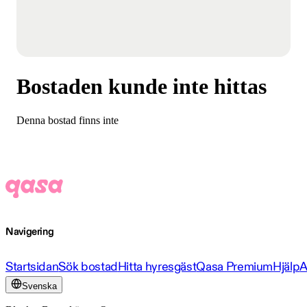
Bostaden kunde inte hittas
Denna bostad finns inte
Navigering
Startsidan
Sök bostad
Hitta hyresgäst
Qasa Premium
Hjälp
A
Svenska