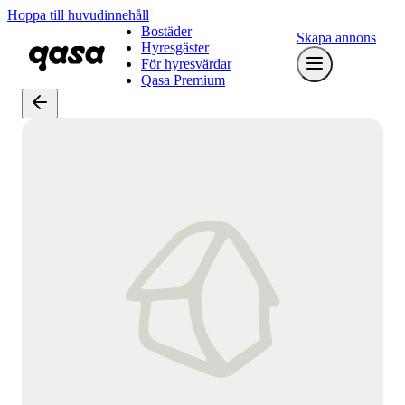
Hoppa till huvudinnehåll
Bostäder
Skapa annons
Hyresgäster
För hyresvärdar
Qasa Premium