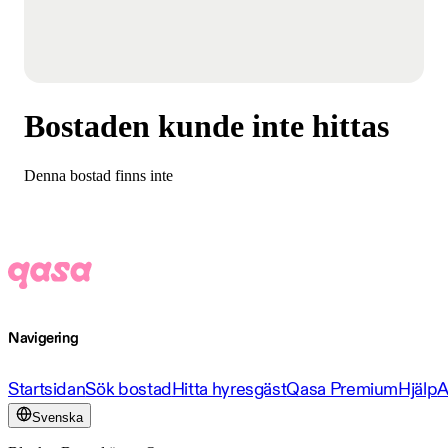
Bostaden kunde inte hittas
Denna bostad finns inte
Navigering
Startsidan
Sök bostad
Hitta hyresgäst
Qasa Premium
Hjälp
A
Svenska