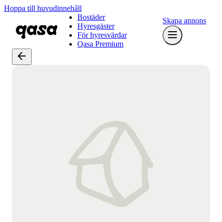
Hoppa till huvudinnehåll
Bostäder
Skapa annons
Hyresgäster
För hyresvärdar
Qasa Premium