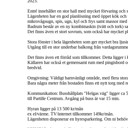
2023.
Entré innehåller en stor hall med mycket förvaring och 
Lägenheten har en god planlösning med öppet kök och v
mikrovågsugn, spis, ugn, kyl och frys samt massor med 
Badrum består av en ny kombimaskin (tvätt och tork) sa
Det finns även et stort sovrum, som också har mycket pla
Stora fönster i hela lägenheten som ger mycket bra ljusi
Utgång till en stor underbar balkong från vardagsrummet
Det finns även ett förråd som tillkommer. Detta ligger i
Källaren har också et gemensamt rum med pingisbord och 
bredvid.
Omgivning: Väldigt barnvänligt område, med flera stora le
Bara några meter från bostaden finns ett nytt torg med re
Kommunikation: Busshållplats "Helgas väg" ligger ca 50
till Partille Centrum. Avgång på buss är var 15 min.
Hyran ligger på 13 500 kr/mån
ex el/värme. TV/internet tillkommer 149kr/mån.
Lägenheten disponerar en hyresparkering. Om ni behöv