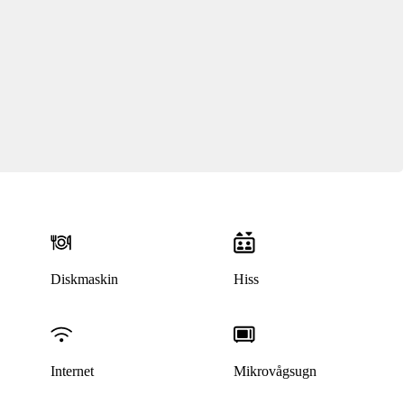
Diskmaskin
Hiss
Denna bostad är borttagen
Internet
Mikrovågsugn