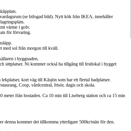
skåpplats.
ardagsrum (se bifogad bild). Nytt kök från IKEA, innehåller
lagringsplats.
mt värme i golv.
ts för förvaring.
nsläpp.
 med sol från morgon till kväll.
 källaren i byggnaden.
sittplatser. Ni kommer också ha tillgång till festlokal i bygget
kplatser, kort väg till Kåsjön som har ett flertal badplatser.
staurang, Coop, vårdcentral, frisör, dagis och skola.
 meter från bostaden. Ca 10 min till Liseberg station och ca 15 min
er denna kommer det tillkomma ytterligare 500kr/mån för den.