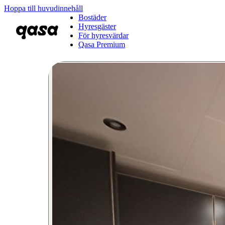
Hoppa till huvudinnehåll
Bostäder
Hyresgäster
För hyresvärdar
Qasa Premium