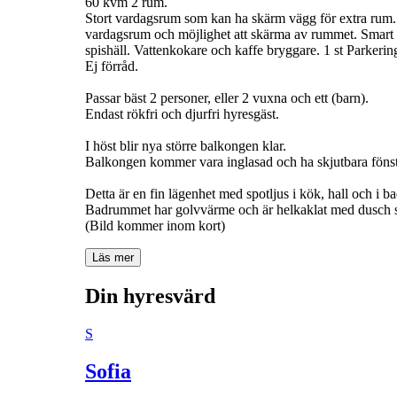
60 kvm 2 rum.
Stort vardagsrum som kan ha skärm vägg för extra rum. M
vardagsrum och möjlighet att skärma av rummet. Smart 
spishäll. Vattenkokare och kaffe bryggare. 1 st Parkering
Ej förråd.
Passar bäst 2 personer, eller 2 vuxna och ett (barn).
Endast rökfri och djurfri hyresgäst.
I höst blir nya större balkongen klar.
Balkongen kommer vara inglasad och ha skjutbara fönste
Detta är en fin lägenhet med spotljus i kök, hall och i b
Badrummet har golvvärme och är helkaklat med dusch s
(Bild kommer inom kort)
Läs mer
Din hyresvärd
S
Sofia