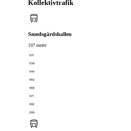
Kollektivtrafik
Smedsgärdshallen
197 meter
531
538
545
562
568
577
592
599