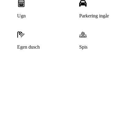
Ugn
Parkering ingår
Egen dusch
Spis
Denna bostad är borttagen