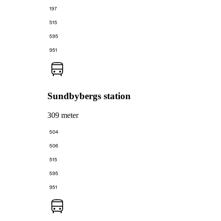
197
515
595
951
Sundbybergs station
309 meter
504
506
515
595
951