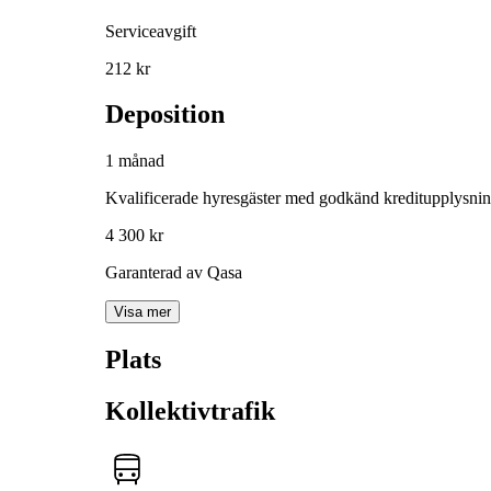
Serviceavgift
212 kr
Deposition
1 månad
Kvalificerade hyresgäster med godkänd kreditupplysni
4 300 kr
Garanterad av Qasa
Visa mer
Plats
Kollektivtrafik