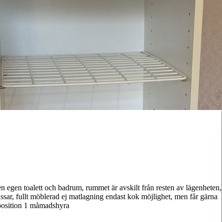
n egen toalett och badrum, rummet är avskilt från resten av lägenheten,
ssar, fullt möblerad ej matlagning endast kok möjlighet, men får gärna
deposition 1 måmadshyra