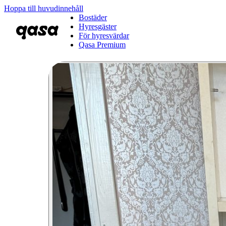
Hoppa till huvudinnehåll
Bostäder
Hyresgäster
För hyresvärdar
Qasa Premium