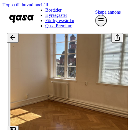
Hoppa till huvudinnehåll
Bostäder
Skapa annons
Hyresgäster
För hyresvärdar
Qasa Premium