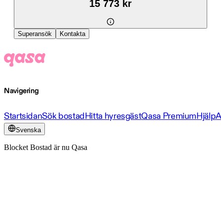
15 773 kr
Superansök
Kontakta
Navigering
Startsidan
Sök bostad
Hitta hyresgäst
Qasa Premium
Hjälp
A
Svenska
Blocket Bostad är nu Qasa