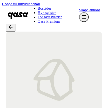
Hoppa till huvudinnehåll
Bostäder
Skapa annons
Hyresgäster
För hyresvärdar
Qasa Premium