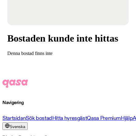
Bostaden kunde inte hittas
Denna bostad finns inte
Navigering
Startsidan
Sök bostad
Hitta hyresgäst
Qasa Premium
Hjälp
A
Svenska