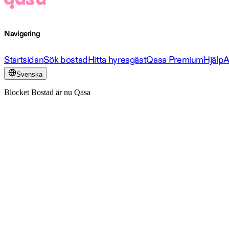
Navigering
Startsidan
Sök bostad
Hitta hyresgäst
Qasa Premium
Hjälp
A
Svenska
Blocket Bostad är nu Qasa