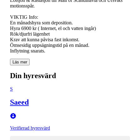
Lötsjön & Råstasjön till Mall of Scandinavia och Ursviks
motionsspår.
VIKTIG Info:
En månadshyra som deposition.
Hyra 6900 kr ( Internet, el och vatten ingår)
Rök/djurfri lägenhet
Krav att kunna påvisa fast inkomst.
Ömsesidig uppsägningstid på en månad.
Läs mer
Din hyresvärd
S
Saeed
Verifierad hyresvärd