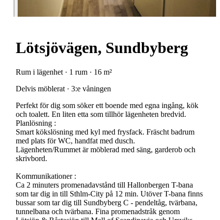
Lötsjövägen, Sundbyberg
Rum i lägenhet · 1 rum · 16 m²
Delvis möblerat · 3:e våningen
Perfekt för dig som söker ett boende med egna ingång, kök
och toalett. En liten etta som tillhör lägenheten bredvid.
Planlösning :
Smart kökslösning med kyl med frysfack. Fräscht badrum
med plats för WC, handfat med dusch.
Lägenheten/Rummet är möblerad med säng, garderob och
skrivbord.
Kommunikationer :
Ca 2 minuters promenadavstånd till Hallonbergen T-bana
som tar dig in till Sthlm-City på 12 min. Utöver T-bana finns
bussar som tar dig till Sundbyberg C - pendeltåg, tvärbana,
tunnelbana och tvärbana. Fina promenadstråk genom