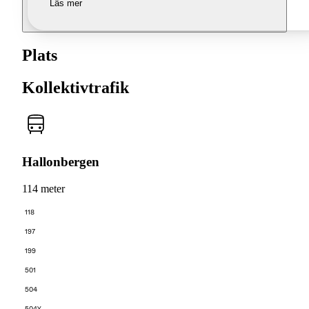
Läs mer
Plats
Kollektivtrafik
Hallonbergen
114 meter
118
197
199
501
504
504Y