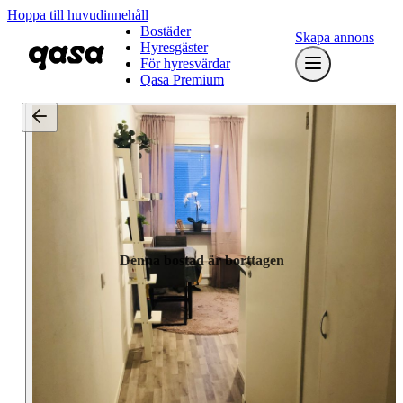
Hoppa till huvudinnehåll
Bostäder
Skapa annons
Hyresgäster
För hyresvärdar
Qasa Premium
Denna bostad är borttagen