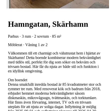
Hamngatan, Skärhamn
Parhus · 3 rum · 2 sovrum · 85 m²
Möblerat · Våning 1 av 2
Välkommen till ett charmigt och välutrustat hem i hjärtat av
Skärhamn! Detta boende kombinerar modern bekvämlighet
med tidlös stil, perfekt för dig som söker en bekväm och
trivsam bostad. Här får du njuta av både stil och funktion i
en idyllisk omgivning.
Om boendet
Denna smakfullt inredda bostad är 85 kvadratmeter stor och
rymmer tre rum. Med renoverat kök och badrum från 2018,
erbjuder hemmet moderna bekvämligheter såsom
diskmaskin, mikrovågsugn, tvättmaskin, och torktumlare.
Här finns även förvaring, internet, TV och en trivsam
uteplats för att njuta av soliga dagar. Inflyttning är möjlig