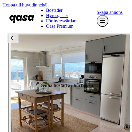
Hoppa till huvudinnehåll
Bostäder
Skapa annons
Hyresgäster
För hyresvärdar
Qasa Premium
Denna bostad är borttagen