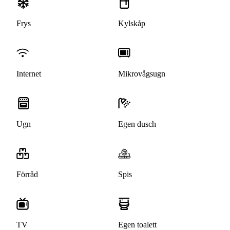
Frys
Kylskåp
Internet
Mikrovågsugn
Ugn
Egen dusch
Förråd
Spis
TV
Egen toalett