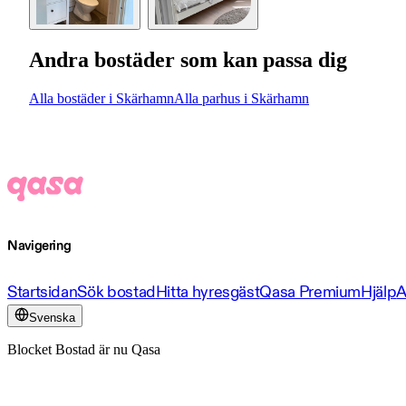
Andra bostäder som kan passa dig
Alla bostäder i Skärhamn
Alla parhus i Skärhamn
Navigering
Startsidan
Sök bostad
Hitta hyresgäst
Qasa Premium
Hjälp
A
Svenska
Blocket Bostad är nu Qasa