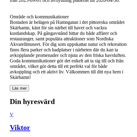
från 2025-09-01 och avflyttning planeras till 2026-04-30.
Område och kommunikationer
Bostaden är belägen på Hamngatan i det pittoreska området
Skärhamn, känt för sin närhet till havet och vackra
kustlandskap. På gångavstånd hittar du både affärer och
restauranger, samt populära attraktioner som Nordiska
Akvarellmuseet. För dig som uppskattar natur och rekreation
finns flera parker och badplatser i närheten där du kan ta
avkopplande promenader och njuta av den friska havsluften.
Goda kommunikationer gör det enkelt att ta sig till och från
området, vilket gör detta till ett perfekt val för både
avkoppling och ett aktivt liv. Välkommen till ditt nya hem i
Skärhamn!
Läs mer
Din hyresvärd
V
Viktor