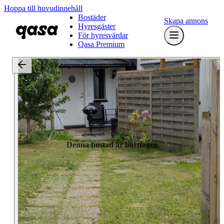
Hoppa till huvudinnehåll
Bostäder
Skapa annons
Hyresgäster
För hyresvärdar
Qasa Premium
Denna bostad är borttagen