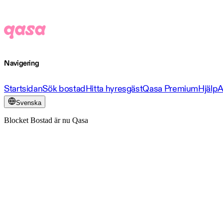
Navigering
Startsidan
Sök bostad
Hitta hyresgäst
Qasa Premium
Hjälp
A
Svenska
Blocket Bostad är nu Qasa