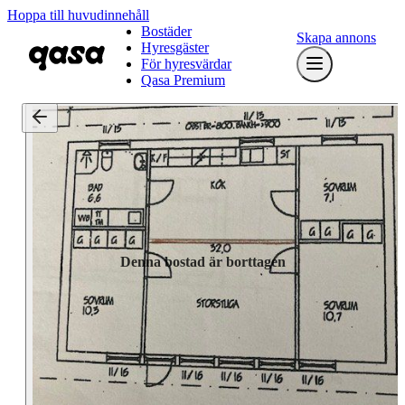
Hoppa till huvudinnehåll
Bostäder
Skapa annons
Hyresgäster
För hyresvärdar
Qasa Premium
Denna bostad är borttagen