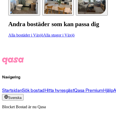
Andra bostäder som kan passa dig
Alla bostäder i Växjö
Alla stugor i Växjö
Navigering
Startsidan
Sök bostad
Hitta hyresgäst
Qasa Premium
Hjälp
A
Svenska
Blocket Bostad är nu Qasa