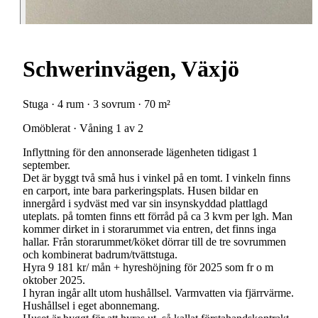
Schwerinvägen, Växjö
Stuga · 4 rum · 3 sovrum · 70 m²
Omöblerat · Våning 1 av 2
Inflyttning för den annonserade lägenheten tidigast 1
september.
Det är byggt två små hus i vinkel på en tomt. I vinkeln finns
en carport, inte bara parkeringsplats. Husen bildar en
innergård i sydväst med var sin insynskyddad plattlagd
uteplats. på tomten finns ett förråd på ca 3 kvm per lgh. Man
kommer dirket in i storarummet via entren, det finns inga
hallar. Från storarummet/köket dörrar till de tre sovrummen
och kombinerat badrum/tvättstuga.
Hyra 9 181 kr/ mån + hyreshöjning för 2025 som fr o m
oktober 2025.
I hyran ingår allt utom hushållsel. Varmvatten via fjärrvärme.
Hushållsel i eget abonnemang.