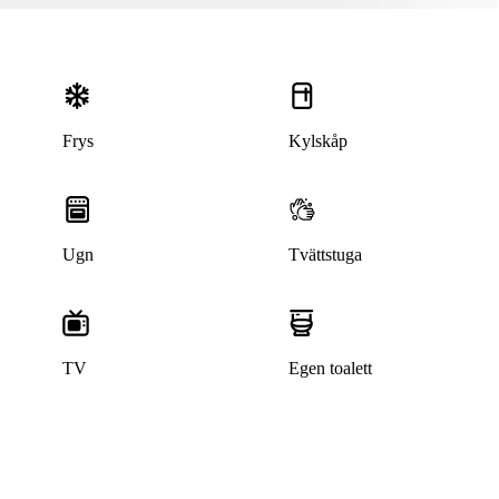
Frys
Kylskåp
Ugn
Tvättstuga
Denna bostad är borttagen
TV
Egen toalett