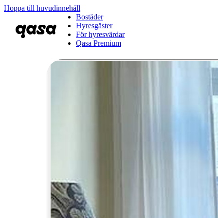
Hoppa till huvudinnehåll
Bostäder
Hyresgäster
För hyresvärdar
Qasa Premium