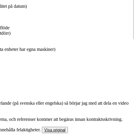
litet på datum)
tflöde
tdörr)
sta enheter har egna maskiner)
lande (på svenska eller engelska) så börjar jag med att dela en video
erna, och referenser kommer att begäras innan kontraktsskrivning.
nnehålla felaktigheter.
Visa original