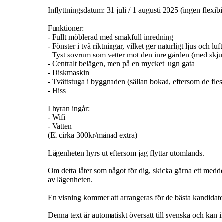
Inflyttningsdatum: 31 juli / 1 augusti 2025 (ingen flexibi
Funktioner:
- Fullt möblerad med smakfull inredning
- Fönster i två riktningar, vilket ger naturligt ljus och luf
- Tyst sovrum som vetter mot den inre gården (med skju
- Centralt belägen, men på en mycket lugn gata
- Diskmaskin
- Tvättstuga i byggnaden (sällan bokad, eftersom de fle
- Hiss
I hyran ingår:
- Wifi
- Vatten
(El cirka 300kr/månad extra)
Lägenheten hyrs ut eftersom jag flyttar utomlands.
Om detta låter som något för dig, skicka gärna ett medde
av lägenheten.
En visning kommer att arrangeras för de bästa kandidat
Denna text är automatiskt översatt till svenska och kan i