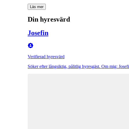
Läs mer
Din hyresvärd
Josefin
Verifierad hyresvärd
Söker efter långsiktig, pålitlig hyresgäst. Om mig: Jos