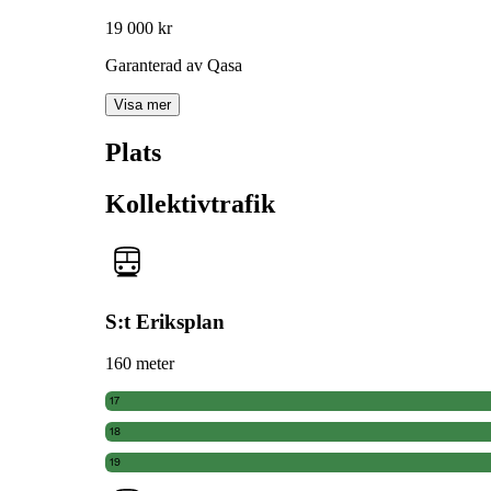
19 000 kr
Garanterad av Qasa
Visa mer
Plats
Kollektivtrafik
S:t Eriksplan
160 meter
17
18
19