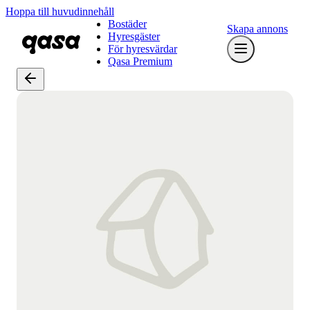
Hoppa till huvudinnehåll
Bostäder
Skapa annons
Hyresgäster
För hyresvärdar
Qasa Premium