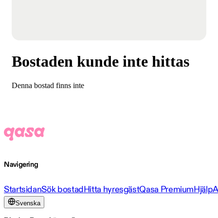
Bostaden kunde inte hittas
Denna bostad finns inte
Navigering
Startsidan
Sök bostad
Hitta hyresgäst
Qasa Premium
Hjälp
A
Svenska