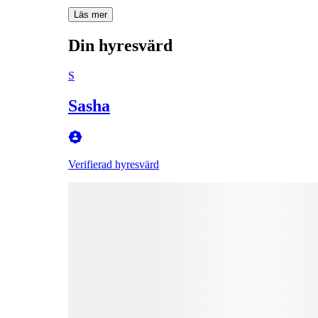
Läs mer
Din hyresvärd
S
Sasha
Verifierad hyresvärd