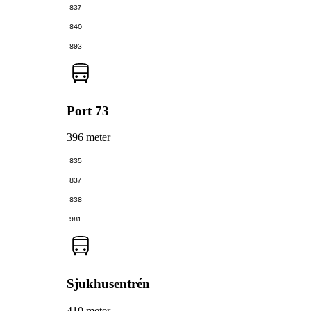
837
840
893
Port 73
396 meter
835
837
838
981
Sjukhusentrén
410 meter