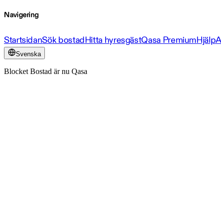
Navigering
Startsidan
Sök bostad
Hitta hyresgäst
Qasa Premium
Hjälp
A
Svenska
Blocket Bostad är nu Qasa