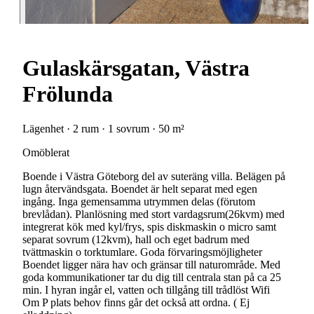
Gulaskärsgatan, Västra
Frölunda
Lägenhet · 2 rum · 1 sovrum · 50 m²
Omöblerat
Boende i Västra Göteborg del av suteräng villa. Belägen på
lugn återvändsgata. Boendet är helt separat med egen
ingång. Inga gemensamma utrymmen delas (förutom
brevlådan). Planlösning med stort vardagsrum(26kvm) med
integrerat kök med kyl/frys, spis diskmaskin o micro samt
separat sovrum (12kvm), hall och eget badrum med
tvättmaskin o torktumlare. Goda förvaringsmöjligheter
Boendet ligger nära hav och gränsar till naturområde. Med
goda kommunikationer tar du dig till centrala stan på ca 25
min. I hyran ingår el, vatten och tillgång till trådlöst Wifi
Om P plats behov finns går det också att ordna. ( Ej