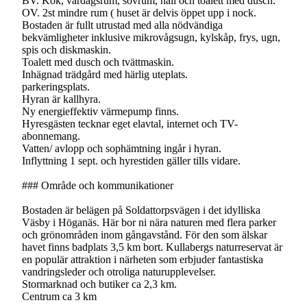
BV. Kök, vardagsrum, sovrum, hall och toalett med dusch.
OV. 2st mindre rum ( huset är delvis öppet upp i nock.
Bostaden är fullt utrustad med alla nödvändiga
bekvämligheter inklusive mikrovågsugn, kylskåp, frys, ugn,
spis och diskmaskin.
Toalett med dusch och tvättmaskin.
Inhägnad trädgård med härlig uteplats.
parkeringsplats.
Hyran är kallhyra.
Ny energieffektiv värmepump finns.
Hyresgästen tecknar eget elavtal, internet och TV-
abonnemang.
Vatten/ avlopp och sophämtning ingår i hyran.
Inflyttning 1 sept. och hyrestiden gäller tills vidare.
### Område och kommunikationer
Bostaden är belägen på Soldattorpsvägen i det idylliska
Väsby i Höganäs. Här bor ni nära naturen med flera parker
och grönområden inom gångavstånd. För den som älskar
havet finns badplats 3,5 km bort. Kullabergs naturreservat är
en populär attraktion i närheten som erbjuder fantastiska
vandringsleder och otroliga naturupplevelser.
Stormarknad och butiker ca 2,3 km.
Centrum ca 3 km