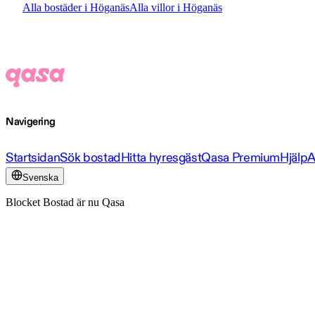
Alla bostäder i Höganäs
Alla villor i Höganäs
Navigering
Startsidan
Sök bostad
Hitta hyresgäst
Qasa Premium
Hjälp
A
Svenska
Blocket Bostad är nu Qasa