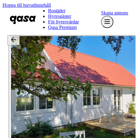
Hoppa till huvudinnehåll
Bostäder
Skapa annons
Hyresgäster
För hyresvärdar
Qasa Premium
Bostaden är uthyrd