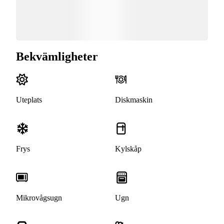
Bekvämligheter
Uteplats
Diskmaskin
Frys
Kylskåp
Mikrovågsugn
Ugn