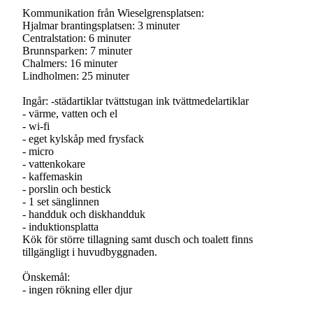
Kommunikation från Wieselgrensplatsen:
Hjalmar brantingsplatsen: 3 minuter
Centralstation: 6 minuter
Brunnsparken: 7 minuter
Chalmers: 16 minuter
Lindholmen: 25 minuter
Ingår: -städartiklar tvättstugan ink tvättmedelartiklar
- värme, vatten och el
- wi-fi
- eget kylskåp med frysfack
- micro
- vattenkokare
- kaffemaskin
- porslin och bestick
- 1 set sänglinnen
- handduk och diskhandduk
- induktionsplatta
Kök för större tillagning samt dusch och toalett finns
tillgängligt i huvudbyggnaden.
Önskemål:
- ingen rökning eller djur