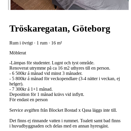
Tröskaregatan, Göteborg
Rum i övrigt · 1 rum · 16 m²
Möblerat
-Lämpas för studenter. Lugnt och tyst område.
Renoverat utrymme på ca 16 m2 uthyres till en person.
- 6 500kr á månad vid minst 3 månader.
- 5 800kr á månad för veckopendlare (3-4 nätter i veckan, ej
helger).
- 7 300kr á 1+1 månad.
Deposition för 1 månad krävs vid inflytt.
För endast en person
Service avgiften från Blocket Bostad x Qasa läggs inte till.
Det finns ej rinnande vatten i rummet. Toalett samt bad finns
i huvudbyggnaden och delas med en annan hyresgäst.