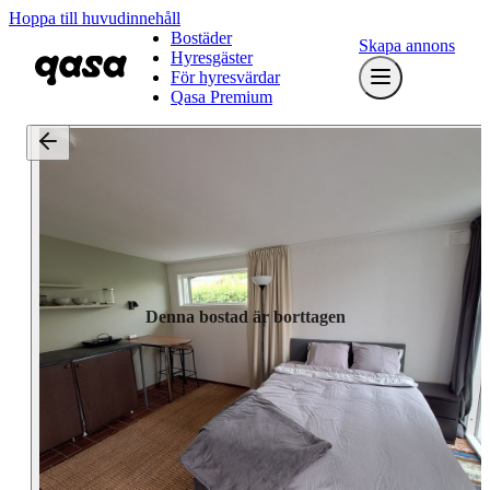
Hoppa till huvudinnehåll
Bostäder
Skapa annons
Hyresgäster
För hyresvärdar
Qasa Premium
Denna bostad är borttagen