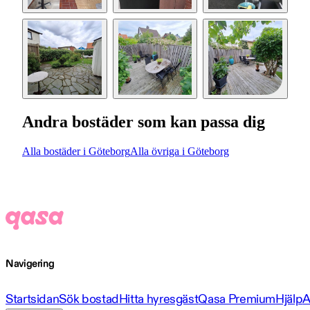
Andra bostäder som kan passa dig
Alla bostäder i Göteborg
Alla övriga i Göteborg
Navigering
Startsidan
Sök bostad
Hitta hyresgäst
Qasa Premium
Hjälp
A