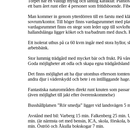
Torpet har en väldigt mysig och lantlig karaktär. Plan
ett barn året runt eller 4 personer som fritidsboende. Fi
Man kommer in genom ytterdörren till en farstu med kläd
sovrum/kontor. Till höger finns vardagsrummet med pla
vardagsrummet finns en stege som leder upp till sovloftet
hallandslänga ligger köket och toa/badrum med dusch. Kö
Ett isolerat uthus på ca 60 kvm ingår med stora hyllor, 
arbetsbänk.
Stor lummig trädgård med mycket bär och frukt. På våre
Goda möjligheter att odla och skapa egna trädgårdsland oc
Det finns möjlighet att ha djur utomhus eftersom tomten ä
andra djur i väderskydd och bete i en intilliggande hage
Fantastiska naturområden direkt runt knuten som passar 
(även möjlighet till jakt efter överenskommelse)
Busshållplatsen ”Rör smedja” ligger vid landsvägen 5 
Avstånd med bil: Varberg 15 min. Falkenberg 25 min. U
min. (är närmsta ort med bensin, ICA, skola, förskola, 
min. Öströö och Åkulla bokskogar 7 min.