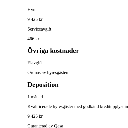
Hyra
9 425 kr
Serviceavgift
466 kr
Övriga kostnader
Elavgift
Ordnas av hyresgästen
Deposition
1 månad
Kvalificerade hyresgäster med godkänd kreditupplysni
9 425 kr
Garanterad av Qasa