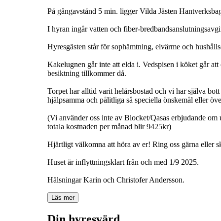
På gångavstånd 5 min. ligger Vilda Jästen Hantverksbag
I hyran ingår vatten och fiber-bredbandsanslutningsavgi
Hyresgästen står för sophämtning, elvärme och hushålls
Kakelugnen går inte att elda i. Vedspisen i köket går at
besiktning tillkommer då.
Torpet har alltid varit helårsbostad och vi har själva bott
hjälpsamma och pålitliga så speciella önskemål eller ö
(Vi använder oss inte av Blocket/Qasas erbjudande om u
totala kostnaden per månad blir 9425kr)
Hjärtligt välkomna att höra av er! Ring oss gärna eller 
Huset är inflyttningsklart från och med 1/9 2025.
Läs mer
Din hyresvärd