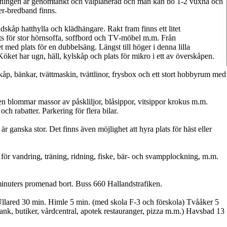
lösningen är genomtänkt och välplanerad och man kan bo 1-2 vuxna och
ber-bredband finns.
skåp hatthylla och klädhängare. Rakt fram finns ett litet
ts för stor hörnsoffa, soffbord och TV-möbel m.m. Från
 med plats för en dubbelsäng. Längst till höger i denna lilla
ket har ugn, häll, kylskåp och plats för mikro i ett av överskåpen.
skåp, bänkar, tvättmaskin, tvättlinor, frysbox och ett stort hobbyrum med
n blommar massor av påskliljor, blåsippor, vitsippor krokus m.m.
h rabatter. Parkering för flera bilar.
r ganska stor. Det finns även möjlighet att hyra plats för häst eller
.
för vandring, träning, ridning, fiske, bär- och svampplockning, m.m.
minuters promenad bort. Buss 660 Hallandstrafiken.
llared 30 min. Himle 5 min. (med skola F-3 och förskola) Tvååker 5
bank, butiker, vårdcentral, apotek restauranger, pizza m.m.) Havsbad 13