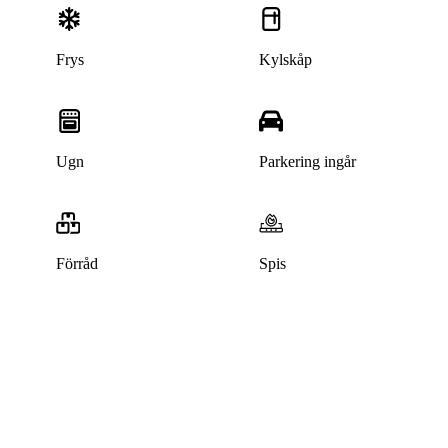
Frys
Kylskåp
Ugn
Parkering ingår
Förråd
Spis