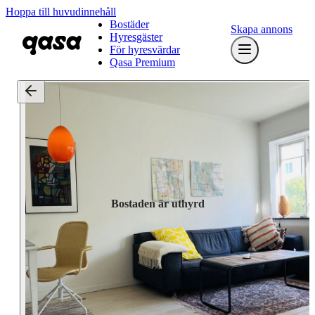
Hoppa till huvudinnehåll
Bostäder
Skapa annons
Hyresgäster
För hyresvärdar
Qasa Premium
Bostaden är uthyrd