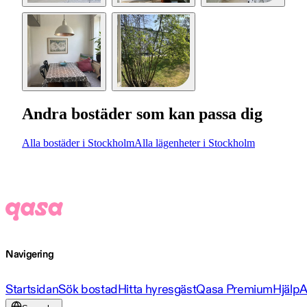
Andra bostäder som kan passa dig
Alla bostäder i Stockholm
Alla lägenheter i Stockholm
Navigering
Startsidan
Sök bostad
Hitta hyresgäst
Qasa Premium
Hjälp
A