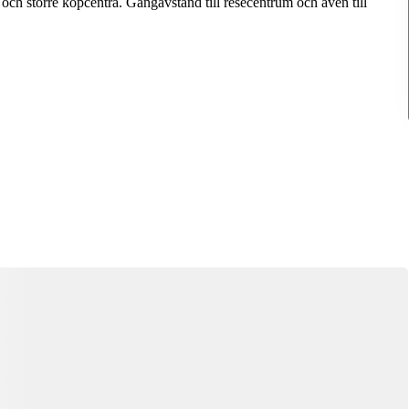
r och större köpcentra. Gångavstånd till resecentrum och även till
Denna bostad är borttagen