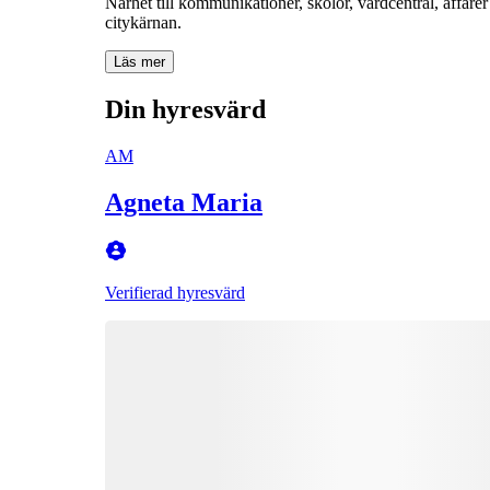
Närhet till kommunikationer, skolor, vårdcentral, affäre
citykärnan.
Läs mer
Din hyresvärd
AM
Agneta Maria
Verifierad hyresvärd