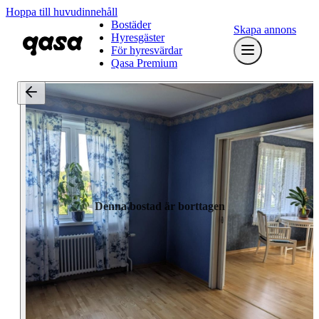
Hoppa till huvudinnehåll
Bostäder
Skapa annons
Hyresgäster
För hyresvärdar
Qasa Premium
Denna bostad är borttagen