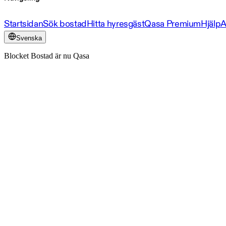
Startsidan
Sök bostad
Hitta hyresgäst
Qasa Premium
Hjälp
A
Svenska
Blocket Bostad är nu Qasa