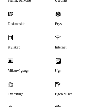
Fransk balkong
Uteplats
Diskmaskin
Frys
Kylskåp
Internet
Mikrovågsugn
Ugn
Tvättstuga
Egen dusch