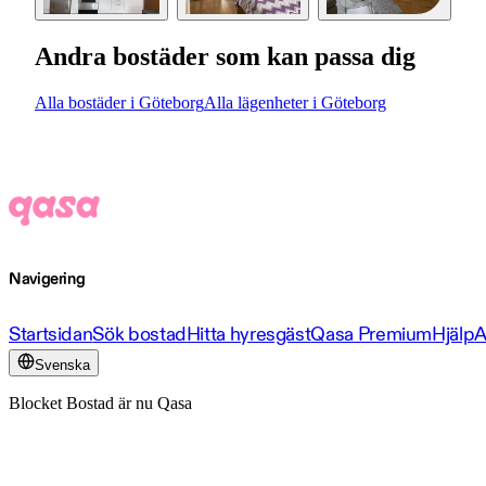
Andra bostäder som kan passa dig
Alla bostäder i Göteborg
Alla lägenheter i Göteborg
Navigering
Startsidan
Sök bostad
Hitta hyresgäst
Qasa Premium
Hjälp
A
Svenska
Blocket Bostad är nu Qasa