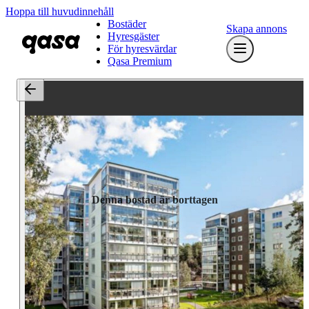
Hoppa till huvudinnehåll
Bostäder
Skapa annons
Hyresgäster
För hyresvärdar
Qasa Premium
Denna bostad är borttagen