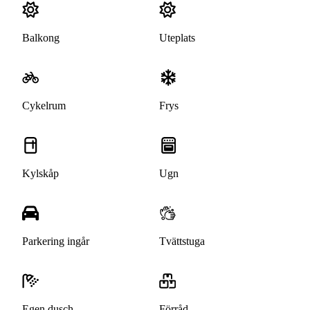
Balkong
Uteplats
Cykelrum
Frys
Kylskåp
Ugn
Parkering ingår
Tvättstuga
Egen dusch
Förråd