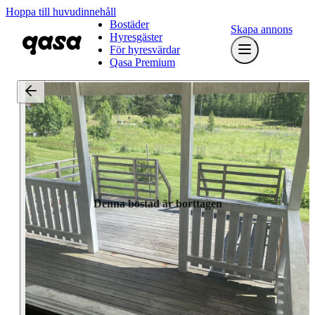
Hoppa till huvudinnehåll
Bostäder
Skapa annons
Hyresgäster
För hyresvärdar
Qasa Premium
Denna bostad är borttagen