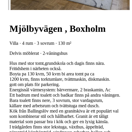
Mjölbyvägen , Boxholm
Villa · 4 rum · 3 sovrum · 130 m²
Delvis möblerat · 2-våningshus
Hus med stor tomt,grundskola och dagis finns nära.
Fritidshem i närheten också.
Boyta pa 130 kvm, 50 kvm bi area tomt pa ca
1200 kvm, finns torktumlare, tvättmaskin, diskmaskin.
gott om plats för parkering.
Energisnål värmesystem: bärvermare, 2 braskamin, Ac
Ett badrum med toalett och badkar finns på andra våningen.
Bara toalett finns nere, 3 sovrum, stor vardagsrum,
källare med arbetsrum och tvättstuga med dusch.
Kök från Ballingslöv med en granitskiva är ett populärt val
som kombinerar stil och hållbarhet. Granit är ett tåligt
material som passar bra i kök och ger en lyxig känsla.
I trädgården finns stor lekstuga, växthus, äppelträd,