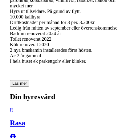
päronträd,körsbärsträd, vindruvor, rabarber, hallon och
mycket mer.
Hyra ut tillsvidare. På grund av flytt.
10.000 kallhyra
Driftkostnader per månad för 3 per. 3.200kr
Ledig från mitten av september eller överrenskommelse.
Badrum renoverat 2024 år
Toilet renoverat 2022
Kök renoverat 2020
2 nya braskamin installerades förra hösten.
Ac 2 år gammal.
I hela huset ek parkettgolv eller klinker.
Läs mer
Din hyresvärd
R
Rasa