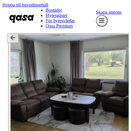
Hoppa till huvudinnehåll
Bostäder
Skapa annons
Hyresgäster
För hyresvärdar
Qasa Premium
Bostaden är uthyrd