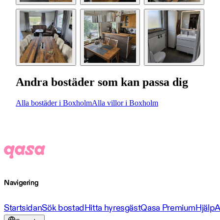
Andra bostäder som kan passa dig
Alla bostäder i Boxholm
Alla villor i Boxholm
Navigering
Startsidan
Sök bostad
Hitta hyresgäst
Qasa Premium
Hjälp
A