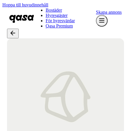
Hoppa till huvudinnehåll
Bostäder
Skapa annons
Hyresgäster
För hyresvärdar
Qasa Premium