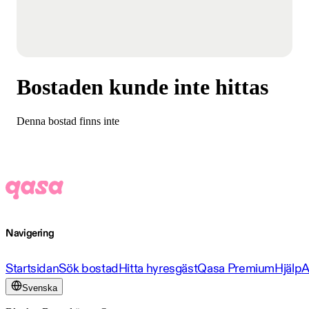
Bostaden kunde inte hittas
Denna bostad finns inte
Navigering
Startsidan
Sök bostad
Hitta hyresgäst
Qasa Premium
Hjälp
A
Svenska